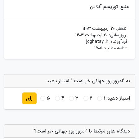
منبع: توریسم آنلاین
انتشار:
20 اردیبهشت 1403
بروزرسانی:
20 اردیبهشت 1403
گردآورنده:
joghatayi.ir
شناسه مطلب: 1505
به "امروز روز جهانی خَر است!" امتیاز دهید
امتیاز دهید:
1
2
3
4
5
رای
دیدگاه های مرتبط با "امروز روز جهانی خَر است!"