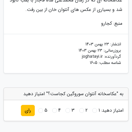
عکاسخانه ای که در زمان محمدعلی شاه قاجار با بمب نابود
شد و بسیاری از عکس های آنتوان خان از بین رفت.
منبع: کجارو
انتشار:
23 بهمن 1403
بروزرسانی:
23 بهمن 1403
گردآورنده:
joghatayi.ir
شناسه مطلب: 1605
به "عکاسخانه آنتوان سوروگین کجاست؟" امتیاز دهید
امتیاز دهید:
1
2
3
4
5
رای