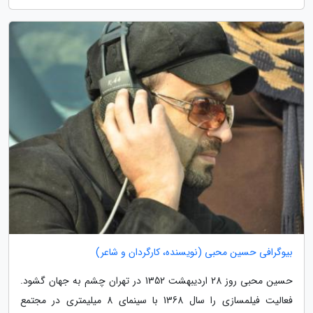
بیوگرافی حسین محبی (نویسنده، کارگردان و شاعر)
حسین محبی روز 28 اردیبهشت 1352 در تهران چشم به جهان گشود.
فعالیت فیلمسازی را سال 1368 با سینمای 8 میلیمتری در مجتمع