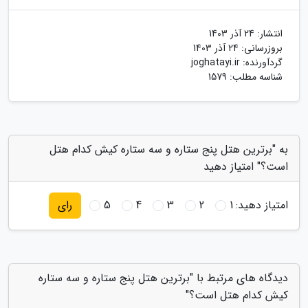
انتشار:
24 آذر 1403
بروزرسانی:
24 آذر 1403
گردآورنده:
joghatayi.ir
شناسه مطلب: 1579
به "برترین هتل پنج ستاره و سه ستاره کیش کدام هتل
است؟" امتیاز دهید
امتیاز دهید:
1
2
3
4
5
رای
دیدگاه های مرتبط با "برترین هتل پنج ستاره و سه ستاره
کیش کدام هتل است؟"