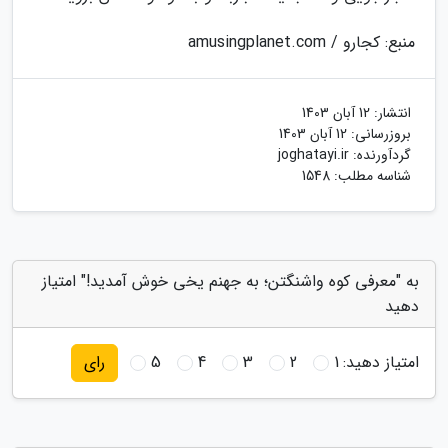
منبع: کجارو / amusingplanet.com
انتشار:
12 آبان 1403
بروزرسانی:
12 آبان 1403
گردآورنده:
joghatayi.ir
شناسه مطلب: 1548
به "معرفی کوه واشنگتن؛ به جهنم یخی خوش آمدید!" امتیاز
دهید
امتیاز دهید:
1
2
3
4
5
رای