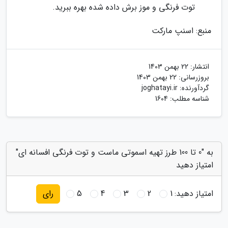
توت فرنگی و موز برش داده شده بهره ببرید.
منبع: اسنپ مارکت
انتشار:
22 بهمن 1403
بروزرسانی:
22 بهمن 1403
گردآورنده:
joghatayi.ir
شناسه مطلب: 1604
به "0 تا 100 طرز تهیه اسموتی ماست و توت فرنگی افسانه ای"
امتیاز دهید
امتیاز دهید:
1
2
3
4
5
رای